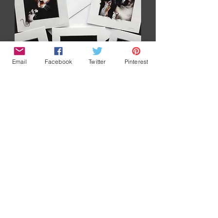
Email
Facebook
Twitter
Pinterest
5 Greeting cards cats and mice
Price
$25.00