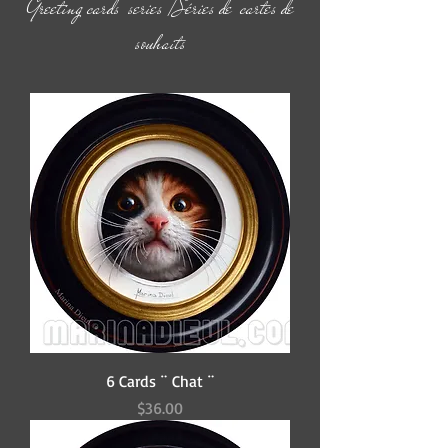
Greeting cards series /Séries de cartes de
souhaits
6 Cards ¨ Chat ¨
Price
$36.00