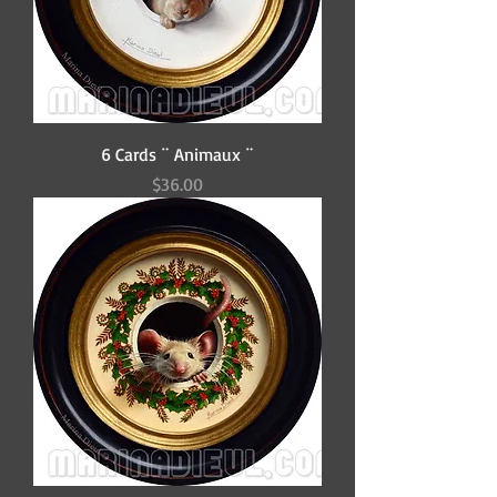
6 Cards ¨ Animaux ¨
Price
$36.00