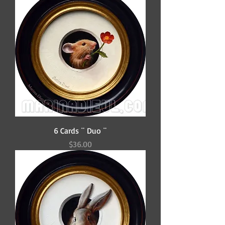
6 Cards ¨ Duo ¨
Price
$36.00