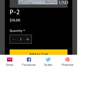
USD
P-2
Price
$16.00
Quantity
*
Add to Cart
Email
Facebook
Twitter
Pinterest
Detail
Removable and repositionable wall
stikers. 4'' 1/2 x 7''Vinyl wall stikers can
be applied to any clean smooth surface.
Autocollants muraux repositionnables.
11,5 cm x18cmAutocollants muraux en
vinyle prêts à être posés sur toute