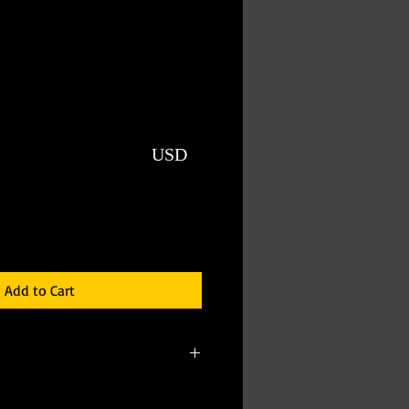
USD
Add to Cart
ionable wall stikers. Diam 5½Vinyl
plied to any clean smooth surface.