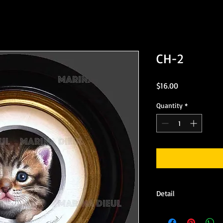
CH-2
Price
$16.00
Quantity
*
Detail
Removable and reposit
wall stikers can be ap