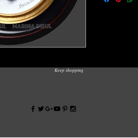
Autocollants muraux r
cm.Autocollants murau
toute surface propre et
Keep shopping